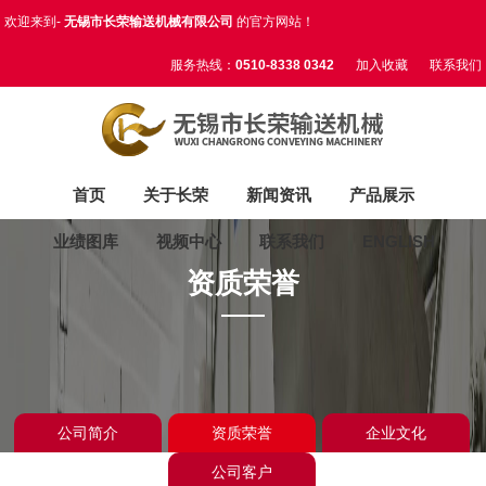
欢迎来到-
无锡市长荣输送机械有限公司
的官方网站！
服务热线：
0510-8338 0342
加入收藏
联系我们
首页
关于长荣
新闻资讯
产品展示
业绩图库
视频中心
联系我们
ENGLISH
资质荣誉
公司简介
资质荣誉
企业文化
公司客户