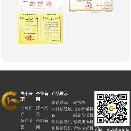
关于长
企业新
产品展示
联系长
荣
闻
荣
输送系统
破拱机
公司简
技术文
人力资
钛材输送设
松香开罐机
介
章
源
备
螺旋加湿机
资质荣
公司新
客户反
螺旋输送机
螺旋挤压机
誉
闻
馈
刮板输送机
管链输送机
扫描二维码关注长荣