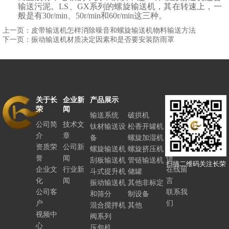
输送污泥。
LS、GX系列的螺旋输送机
，其在转速上，一
般是有
30r/min
、
50r/min
和
60r/min
这三种。
上一页：皮带输送机怎样消除噪音和螺旋输送机物料输送方法
下一页：振动输送机材质决定因素和是否要安装防雨罩
关于长
企业新
产品展示
联系长
荣
闻
荣
输送系统
破拱机
公司简
技术文
人力资
钛材输送设
松香开罐机
介
章
源
备
螺旋加湿机
资质荣
公司新
客户反
螺旋输送机
螺旋挤压机
誉
闻
馈
刮板输送机
管链输送机
扫描二维码关注长荣
企业文
行业新
在线留
斗式提升机
储罐
化
闻
言
振动输送机
其他非标定
公司客
联系我
和筛分
制设备
户
们
混合搅拌机
其他
视频中
阀系列
心
压包机