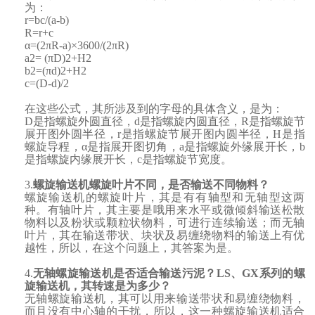
为：
r=bc/(a-b)
R=r+c
α=(2πR-a)×3600/(2πR)
a2= (πD)2+H2
b2=(πd)2+H2
c=(D-d)/2
在这些公式，其所涉及到的字母的具体含义，是为：
D是指螺旋外圆直径，d是指螺旋内圆直径，R是指
螺旋节
展开图外圆半径
，
r是指
螺旋节展开图内圆半径
，
H是指
螺旋导程，
α
是指
展开图切角
，
a
是指
螺旋外缘展开长
，
b
是指
螺旋内缘展开长
，
c是指
螺旋节宽度
。
3.
螺旋输送机螺旋叶片
不同，是否输送不同物料？
螺旋输送机的螺旋叶片，其是有有轴型和无轴型这两
种。有轴叶片，其主要是哦用来水平或微倾斜输送松散
物料以及粉状或颗粒状物料，可进行连续输送；而无轴
叶片，其在输送带状、块状及易缠绕物料的输送上有优
越性，所以，在这个问题上，其答案为是。
4.
无轴螺旋输送机
是否适合输送污泥？
LS、GX系列的螺
旋输送机
，其转速是为多少？
无轴螺旋输送机
，其可以用来
输送带状
和
易缠绕物料
，
而且没有中心轴的干扰，所以，这一种螺旋输送机适合