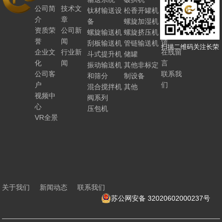
公司简
技术文
人力资
钛材输送设
松香开罐机
介
章
源
备
螺旋加湿机
资质荣
公司新
客户反
螺旋输送机
螺旋挤压机
誉
闻
馈
刮板输送机
管链输送机
扫描二维码关注长荣
企业文
行业新
在线留
斗式提升机
储罐
化
闻
言
振动输送机
其他非标定
公司客
联系我
和筛分
制设备
户
们
混合搅拌机
其他
视频中
阀系列
心
压包机
VR全景
关于我们
新闻动态
联系我们
苏公网安备 32020602000237号