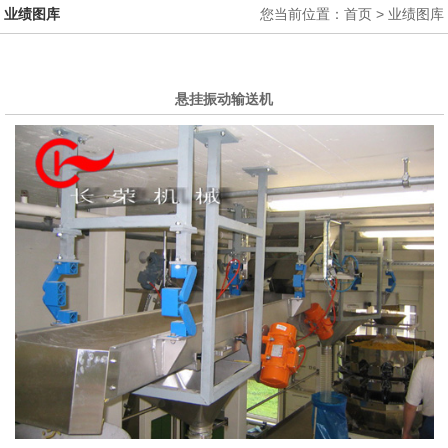
业绩图库
您当前位置：首页 > 业绩图库
悬挂振动输送机