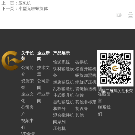
上一页：压包机
下一页：小型无轴螺旋体
关于长
企业新
产品展示
联系长
荣
闻
荣
输送系统
破拱机
公司简
技术文
人力资
钛材输送设
松香开罐机
介
章
源
备
螺旋加湿机
资质荣
公司新
客户反
螺旋输送机
螺旋挤压机
誉
闻
馈
刮板输送机
管链输送机
扫描二维码关注长荣
企业文
行业新
在线留
斗式提升机
储罐
化
闻
言
振动输送机
其他非标定
公司客
联系我
和筛分
制设备
户
们
混合搅拌机
其他
视频中
阀系列
心
压包机
VR全景